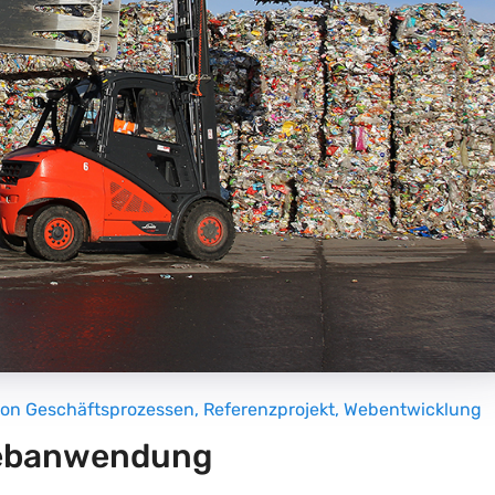
von Geschäftsprozessen
,
Referenzprojekt
,
Webentwicklung
Webanwendung