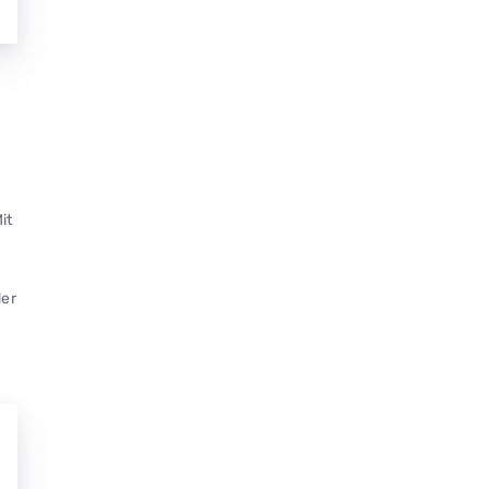
it
der