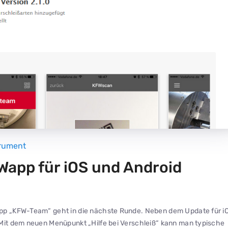
trument
Wapp für iOS und Android
App „KFW-Team“ geht in die nächste Runde. Neben dem Update für i
 Mit dem neuen Menüpunkt „Hilfe bei Verschleiß“ kann man typische