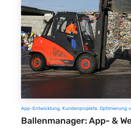
App-Entwicklung
,
Kundenprojekte
,
Optimierung 
Ballenmanager: App- & 