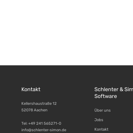
Kontakt
Schlenter & Si
Software
Kellershaustraße 12
52078 Aachen
Über uns
Jobs
Tel: +49 241 565271-0
Kontakt
info@schlenter-simon.de