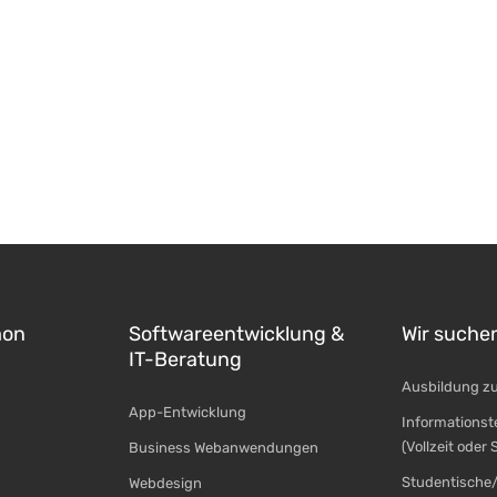
mon
Softwareentwicklung &
Wir suche
IT-Beratung
Ausbildung z
App-Entwicklung
Informationst
(Vollzeit oder
Business Webanwendungen
Studentische/
Webdesign