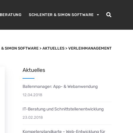
-BERATUNG
SCHLENTER & SIMON SOFTWARE
 & SIMON SOFTWARE
>
AKTUELLES
>
VERLEIHMANAGEMENT
Aktuelles
Ballenmanager: App- & Webanwendung
12.04.2018
IT-Beratung und Schnittstellenentwicklung
23.02.2018
Kompetenzlandkarte – Web-Entwicklung für